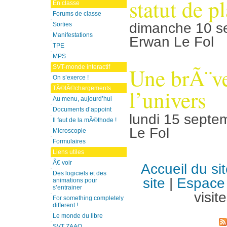
statut de p
En classe
Forums de classe
dimanche 10 s
Sorties
Manifestations
Erwan Le Fol
TPE
MPS
Une brÃ¨ve
SVT-monde interactif
On s’exerce !
TÃ©lÃ©chargements
l’univers
Au menu, aujourd’hui
Documents d’appoint
lundi 15 septe
Il faut de la mÃ©thode !
Le Fol
Microscopie
Formulaires
Liens utiles
Ã€ voir
Accueil du si
Des logiciels et des
site
|
Espace 
animations pour
s’entrainer
visit
For something completely
different !
Le monde du libre
SVT ZAAO