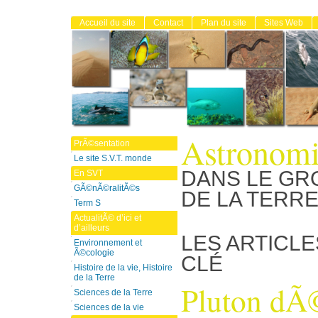
Accueil du site
Contact
Plan du site
Sites Web
Astronom
PrÃ©sentation
Le site S.V.T. monde
DANS LE GR
En SVT
GÃ©nÃ©ralitÃ©s
DE LA TERR
Term S
ActualitÃ© d’ici et
d’ailleurs
LES ARTICLE
Environnement et
Ã©cologie
CLÉ
Histoire de la vie, Histoire
de la Terre
Pluton dÃ
Sciences de la Terre
Sciences de la vie