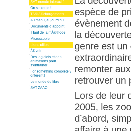
La découvert
SVT-monde interactif
On s’exerce !
espèce de pr
TÃ©lÃ©chargements
évènement dé
Au menu, aujourd’hui
Documents d’appoint
la découvert
Il faut de la mÃ©thode !
Microscopie
genre est un
Liens utiles
Ã€ voir
extraordinaire
Des logiciels et des
animations pour
s’entrainer
remonter aux
For something completely
different !
retrouver un 
Le monde du libre
SVT ZAAO
Lors de leur
2005, les zoo
d’abord, simp
affaire à une