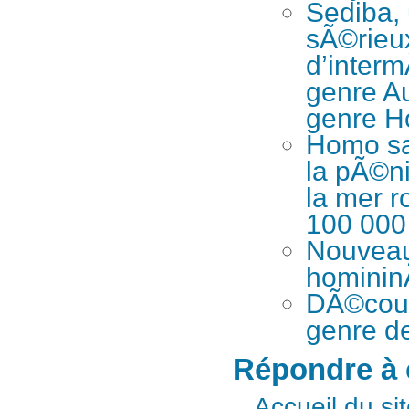
Sediba, 
sÃ©rieu
d’interm
genre Au
genre 
Homo sap
la pÃ©ni
la mer r
100 000
Nouveau
homini
DÃ©couv
genre d
Répondre à c
Accueil du si