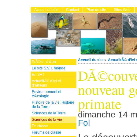
Accueil du site
Contact
Plan du site
Sites Web
Accueil du site
ActualitÃ© d’ici e
>
PrÃ©sentation
DÃ©couve
Le site S.V.T. monde
En SVT
ActualitÃ© d’ici et
nouveau g
d’ailleurs
Environnement et
Ã©cologie
primate
Histoire de la vie, Histoire
de la Terre
dimanche 14 m
Sciences de la Terre
Sciences de la vie
Fol
En classe
Forums de classe