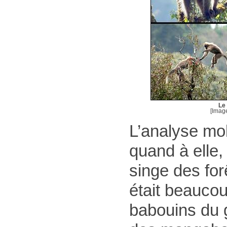
Le
[Imag
L’analyse mol
quand à elle,
singe des for
était beauco
babouins du