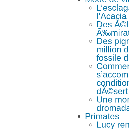
L’esclag
l’Acacia
Des Ã©l
Ã‰mira
Des pig
million 
fossile d
Comment
s’accom
conditi
dÃ©sert
Une mor
dromada
Primates
Lucy ren