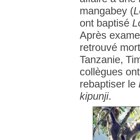
mangabey (
L
ont baptisé
L
Après exame
retrouvé mort
Tanzanie, Ti
collègues ont
rebaptiser le
kipunji
.