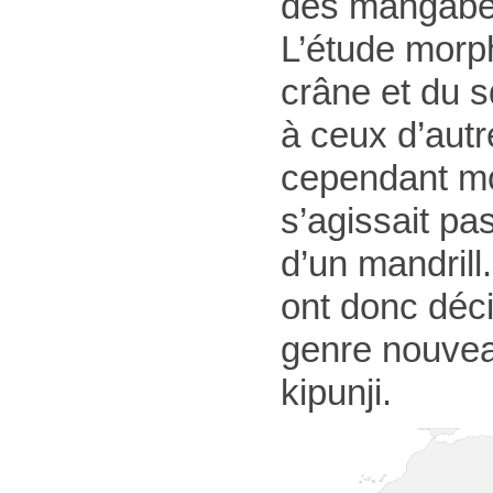
des mangab
L’étude morp
crâne et du 
à ceux d’aut
cependant mo
s’agissait pa
d’un mandrill
ont donc déc
genre nouvea
kipunji.