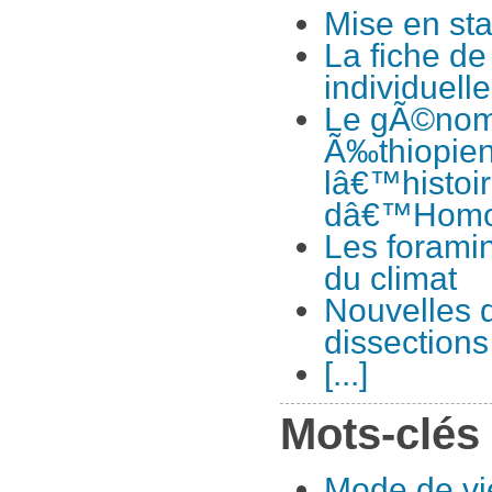
Mise en st
La fiche de
individuelle
Le gÃ©nom
Ã‰thiopie
lâ€™histoir
dâ€™Homo
Les foramin
du climat
Nouvelles d
dissections
[...]
Mots-clés
Mode de vi